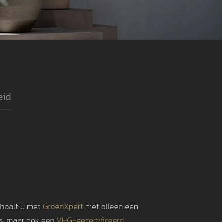
eid
 haalt u met
GroenXpert
niet alleen een
is, maar ook een
VHG-gecertificeerd