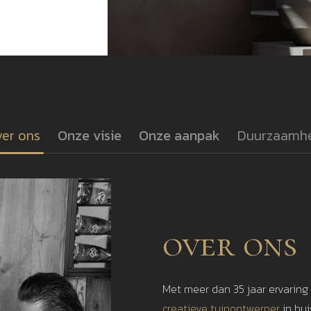
er ons
Onze visie
Onze aanpak
Duurzaamh
over ons
Met meer dan 35 jaar ervaring
creatieve tuinontwerper
in hu