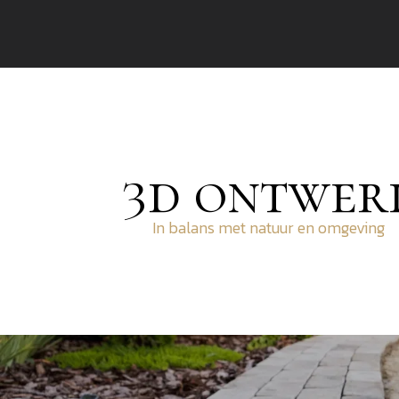
3d ontwer
In balans met natuur en omgeving