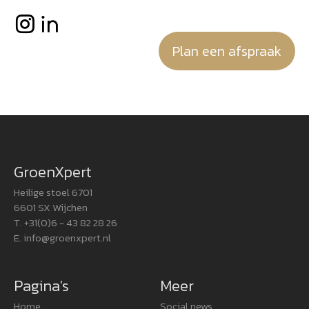
Plan een afspraak
GroenXpert
Heilige stoel 6701
6601 SX Wijchen
T. +31(0)6 - 43 82 28 26
E.
info@groenxpert.nl
Pagina's
Meer
Home
Social news