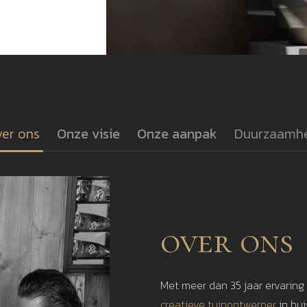
er ons
Onze visie
Onze aanpak
Duurzaamh
over ons
Met meer dan 35 jaar ervaring
creatieve tuinontwerper
in hu