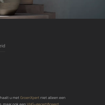
eid
 haalt u met
GroenXpert
niet alleen een
is, maar ook een
VHG-gecertificeerd