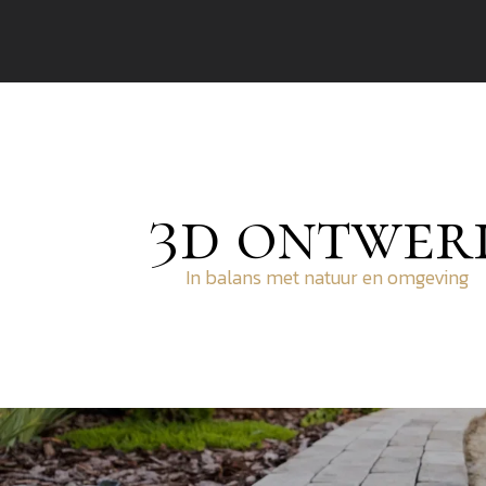
3d ontwer
In balans met natuur en omgeving