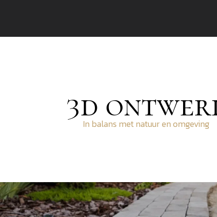
3d ontwer
In balans met natuur en omgeving