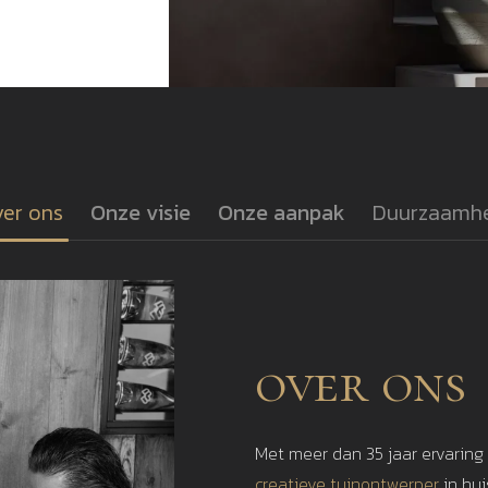
er ons
Onze visie
Onze aanpak
Duurzaamh
over ons
Met meer dan 35 jaar ervaring
creatieve tuinontwerper
in hu