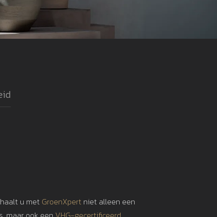
eid
 haalt u met
GroenXpert
niet alleen een
is, maar ook een
VHG-gecertificeerd