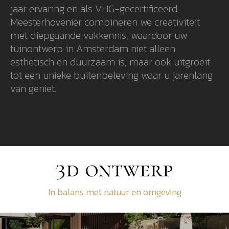
jaar ervaring en als VHG-gecertificeerd
Meesterhovenier combineren we creativiteit
met diepgaande vakkennis, waardoor uw
tuinontwerp in Amsterdam niet alleen
esthetisch en duurzaam is, maar ook uitgroeit
tot een unieke buitenbeleving waar u jarenlang
van geniet.
3d ontwerp
In balans met natuur en omgeving