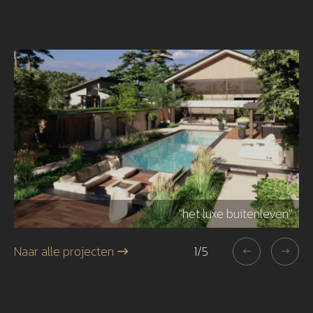
r"
"het luxe buitenleven"
Naar alle projecten
1
/
5