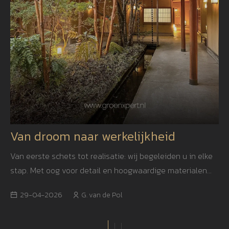
Van droom naar werkelijkheid
Van eerste schets tot realisatie: wij begeleiden u in elke
stap. Met oog voor detail en hoogwaardige materialen
creëren we een tuin die niet alleen mooi is, maar ook
29-04-2026
G. van de Pol
jarenlang blijft inspireren.