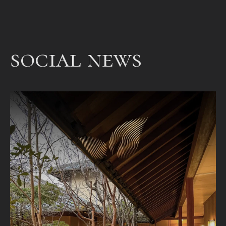
een
bet
een
social news