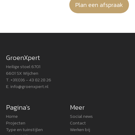
Plan een afspraak
GroenXpert
Heilige stoel 6701
6601 SX Wijchen
T. +31(0)6 - 43 82 28 26
E.
info@groenxpert.nl
Pagina's
Meer
Home
Social news
Projecten
Contact
Type en tuinstijlen
Werken bij