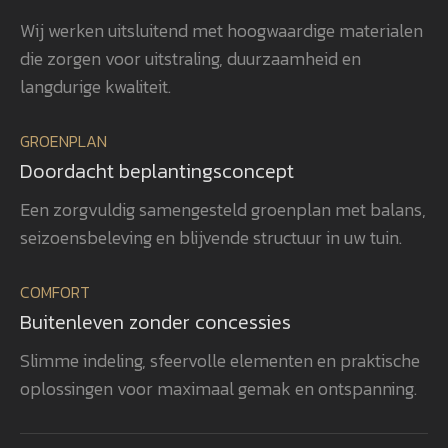
beplanting is met veel zorg en oog
uit
Wij werken uitsluitend met hoogwaardige materialen
voor detail gerealiseerd, waardoor
ver
die zorgen voor uitstraling, duurzaamheid en
het totaalplaatje helemaal klopt.
uit
Wat ons vooral opvalt, is Gerwins
nag
langdurige kwaliteit.
passie voor het vak, zijn
en 
betrokkenheid en zijn oog voor
aan
GROENPLAN
kwaliteit. Dat zie je terug in het
vee
Doordacht beplantingsconcept
eindresultaat. Wij bevelen
realisatie. 
GroenXpert dan ook van harte aan
pra
Een zorgvuldig samengesteld groenplan met balans,
aan iedereen die op zoek is naar
voe
seizoensbeleving en blijvende structuur in uw tuin.
een tuinarchitect en
won
projectbegeleider die een compleet
gen
COMFORT
tuinproject van ontwerp tot
zel
Buitenleven zonder concessies
oplevering professioneel begeleidt.
ook
heb
Slimme indeling, sfeervolle elementen en praktische
rea
oplossingen voor maximaal gemak en ontspanning.
vol
bev
aan