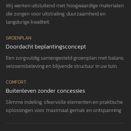
Wij werken uitsluitend met hoogwaardige materialen
voor detail gerealiseerd, waardoor
ver
die zorgen voor uitstraling, duurzaamheid en
het totaalplaatje helemaal klopt.
uit
Wat ons vooral opvalt, is Gerwins
nag
langdurige kwaliteit.
passie voor het vak, zijn
en 
betrokkenheid en zijn oog voor
aan
GROENPLAN
kwaliteit. Dat zie je terug in het
vee
Doordacht beplantingsconcept
eindresultaat. Wij bevelen
realisatie. 
GroenXpert dan ook van harte aan
pra
Een zorgvuldig samengesteld groenplan met balans,
aan iedereen die op zoek is naar
voe
seizoensbeleving en blijvende structuur in uw tuin.
een tuinarchitect en
won
projectbegeleider die een compleet
gen
COMFORT
tuinproject van ontwerp tot
zel
Buitenleven zonder concessies
oplevering professioneel begeleidt.
ook
heb
Slimme indeling, sfeervolle elementen en praktische
rea
oplossingen voor maximaal gemak en ontspanning.
vol
bev
aan