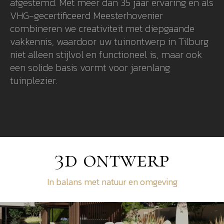
afgestemd. Met meer dan 35 jaar ervaring en als
VHG-gecertificeerd Meesterhovenier
combineren we creativiteit met diepgaande
vakkennis, waardoor uw tuinontwerp in Tilburg
niet alleen stijlvol en functioneel is, maar ook
een solide basis vormt voor jarenlang
tuinplezier.
3d ontwerp
In balans met natuur en omgeving