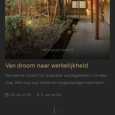
Van droom naar werkelijkheid
Van eerste schets tot realisatie: wij begeleiden u in elke
stap. Met oog voor detail en hoogwaardige materialen
creëren we een tuin die niet alleen mooi is, maar ook
29-04-2026
G. van de Pol
jarenlang blijft inspireren.