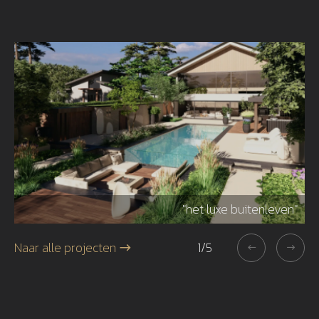
r"
"het luxe buitenleven"
Naar alle projecten
1
/
5