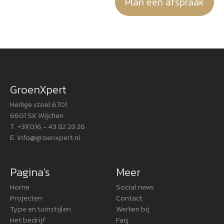
Plan een afspraak
GroenXpert
Heilige stoel 6701
6601 SX Wijchen
T. +31(0)6 - 43 82 28 26
E.
info@groenxpert.nl
Pagina's
Meer
Home
Social news
Projecten
Contact
Type en tuinstijlen
Werken bij
Het bedrijf
Faq