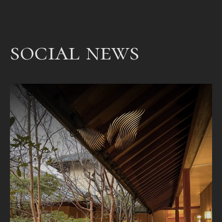
een
bet
een
social news