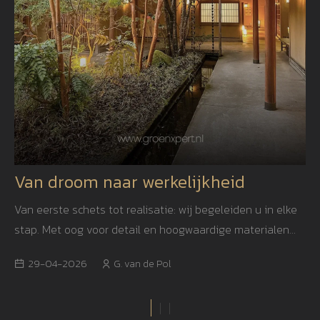
Van droom naar werkelijkheid
Van eerste schets tot realisatie: wij begeleiden u in elke
stap. Met oog voor detail en hoogwaardige materialen
creëren we een tuin die niet alleen mooi is, maar ook
29-04-2026
G. van de Pol
jarenlang blijft inspireren.