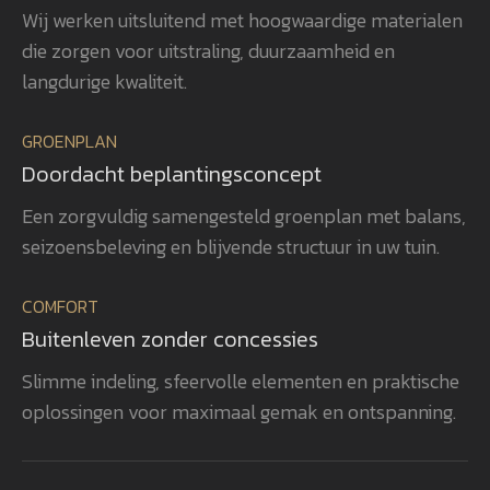
Wij werken uitsluitend met hoogwaardige materialen
voor detail gerealiseerd, waardoor
ver
die zorgen voor uitstraling, duurzaamheid en
het totaalplaatje helemaal klopt.
uit
Wat ons vooral opvalt, is Gerwins
nag
langdurige kwaliteit.
passie voor het vak, zijn
en 
betrokkenheid en zijn oog voor
aan
GROENPLAN
kwaliteit. Dat zie je terug in het
vee
Doordacht beplantingsconcept
eindresultaat. Wij bevelen
realisatie. 
GroenXpert dan ook van harte aan
pra
Een zorgvuldig samengesteld groenplan met balans,
aan iedereen die op zoek is naar
voe
seizoensbeleving en blijvende structuur in uw tuin.
een tuinarchitect en
won
projectbegeleider die een compleet
gen
COMFORT
tuinproject van ontwerp tot
zel
Buitenleven zonder concessies
oplevering professioneel begeleidt.
ook
heb
Slimme indeling, sfeervolle elementen en praktische
rea
oplossingen voor maximaal gemak en ontspanning.
vol
bev
aan