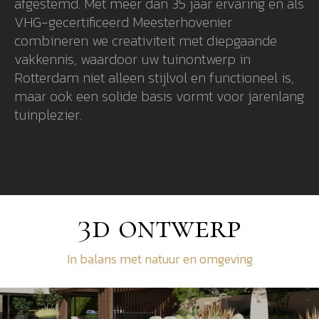
afgestemd. Met meer dan 35 jaar ervaring en als
VHG-gecertificeerd Meesterhovenier
combineren we creativiteit met diepgaande
vakkennis, waardoor uw tuinontwerp in
Rotterdam niet alleen stijlvol en functioneel is,
maar ook een solide basis vormt voor jarenlang
tuinplezier.
3d ontwerp
In balans met natuur en omgeving