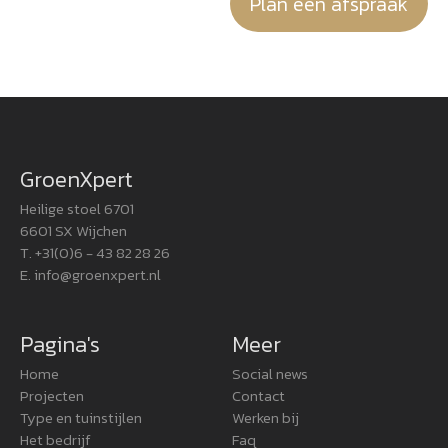
Plan een afspraak
GroenXpert
Heilige stoel 6701
6601 SX Wijchen
T. +31(0)6 - 43 82 28 26
E.
info@groenxpert.nl
Pagina's
Meer
Home
Social news
Projecten
Contact
Type en tuinstijlen
Werken bij
Het bedrijf
Faq