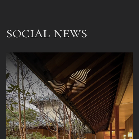
een
bet
een
social news