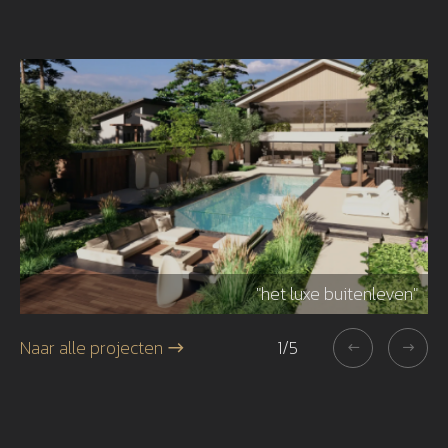
r"
"het luxe buitenleven"
Naar alle projecten
1
/
5