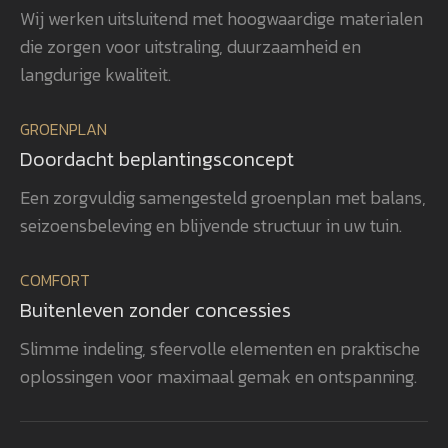
Wij werken uitsluitend met hoogwaardige materialen
voor detail gerealiseerd, waardoor
ver
die zorgen voor uitstraling, duurzaamheid en
het totaalplaatje helemaal klopt.
uit
Wat ons vooral opvalt, is Gerwins
nag
langdurige kwaliteit.
passie voor het vak, zijn
en 
betrokkenheid en zijn oog voor
aan
GROENPLAN
kwaliteit. Dat zie je terug in het
vee
Doordacht beplantingsconcept
eindresultaat. Wij bevelen
realisatie. 
GroenXpert dan ook van harte aan
pra
Een zorgvuldig samengesteld groenplan met balans,
aan iedereen die op zoek is naar
voe
seizoensbeleving en blijvende structuur in uw tuin.
een tuinarchitect en
won
projectbegeleider die een compleet
gen
COMFORT
tuinproject van ontwerp tot
zel
Buitenleven zonder concessies
oplevering professioneel begeleidt.
ook
heb
Slimme indeling, sfeervolle elementen en praktische
rea
oplossingen voor maximaal gemak en ontspanning.
vol
bev
aan