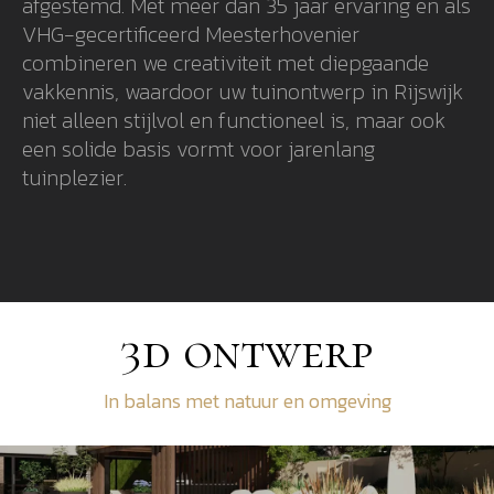
afgestemd. Met meer dan 35 jaar ervaring en als
VHG-gecertificeerd Meesterhovenier
combineren we creativiteit met diepgaande
vakkennis, waardoor uw tuinontwerp in Rijswijk
niet alleen stijlvol en functioneel is, maar ook
een solide basis vormt voor jarenlang
tuinplezier.
3d ontwerp
In balans met natuur en omgeving