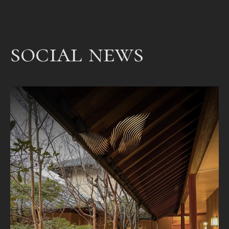
een
bet
een
social news