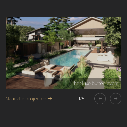
r"
"het luxe buitenleven"
Naar alle projecten
1
/
5