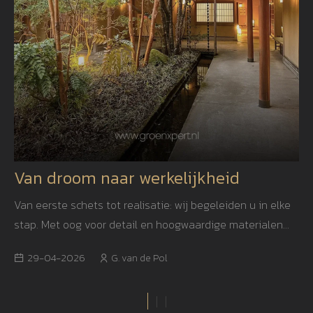
Van droom naar werkelijkheid
Van eerste schets tot realisatie: wij begeleiden u in elke
stap. Met oog voor detail en hoogwaardige materialen
creëren we een tuin die niet alleen mooi is, maar ook
29-04-2026
G. van de Pol
jarenlang blijft inspireren.