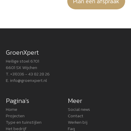
Plan een afspraak
GroenXpert
Heilige stoel 6701
6601 SX Wijchen
T. +31(0)6 - 43 82 28 26
E.
info@groenxpert.nl
Pagina's
Meer
Home
Social news
Projecten
Contact
Type en tuinstijlen
Werken bij
Het bedrijf
Faq