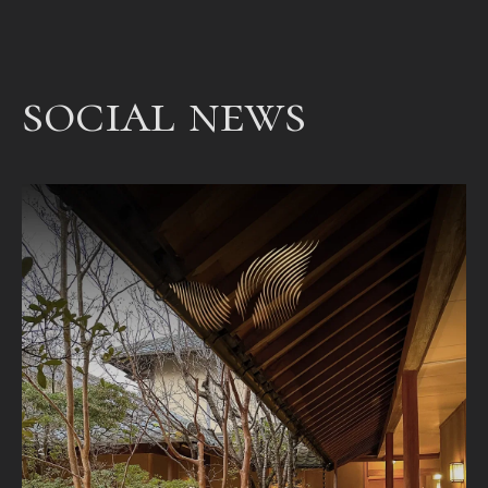
een
bet
een
social news