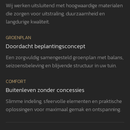
Wij werken uitsluitend met hoogwaardige materialen
voor detail gerealiseerd, waardoor
ver
die zorgen voor uitstraling, duurzaamheid en
het totaalplaatje helemaal klopt.
uit
Wat ons vooral opvalt, is Gerwins
nag
langdurige kwaliteit.
passie voor het vak, zijn
en 
betrokkenheid en zijn oog voor
aan
GROENPLAN
kwaliteit. Dat zie je terug in het
vee
Doordacht beplantingsconcept
eindresultaat. Wij bevelen
realisatie. 
GroenXpert dan ook van harte aan
pra
Een zorgvuldig samengesteld groenplan met balans,
aan iedereen die op zoek is naar
voe
seizoensbeleving en blijvende structuur in uw tuin.
een tuinarchitect en
won
projectbegeleider die een compleet
gen
COMFORT
tuinproject van ontwerp tot
zel
Buitenleven zonder concessies
oplevering professioneel begeleidt.
ook
heb
Slimme indeling, sfeervolle elementen en praktische
rea
oplossingen voor maximaal gemak en ontspanning.
vol
bev
aan