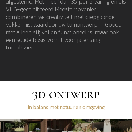
afgestemd. Met meer dan 35 jaar ervaring en als
VHG-gecertificeerd Meesterhovenier
combineren we creativiteit met diepgaande
vakkennis, waardoor uw tuinontwerp in Gouda
niet alleen stijlvol en functioneel is, maar ook
een solide basis vormt voor jarenlang
tuinplezier.
3d ontwerp
In balans met natuur en omgeving