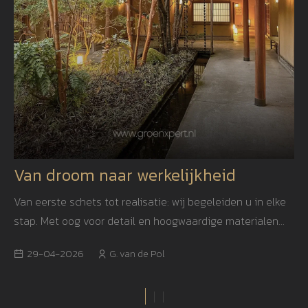
Van droom naar werkelijkheid
Van eerste schets tot realisatie: wij begeleiden u in elke
stap. Met oog voor detail en hoogwaardige materialen
creëren we een tuin die niet alleen mooi is, maar ook
29-04-2026
G. van de Pol
jarenlang blijft inspireren.