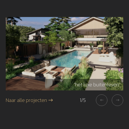
r"
"het luxe buitenleven"
Naar alle projecten
1
/
5