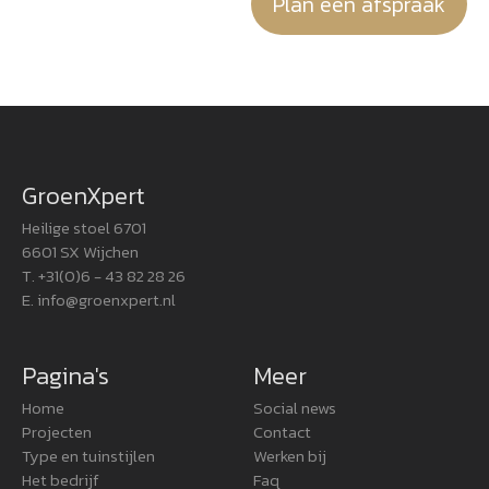
Plan een afspraak
GroenXpert
Heilige stoel 6701
6601 SX Wijchen
T. +31(0)6 - 43 82 28 26
E.
info@groenxpert.nl
Pagina's
Meer
Home
Social news
Projecten
Contact
Type en tuinstijlen
Werken bij
Het bedrijf
Faq