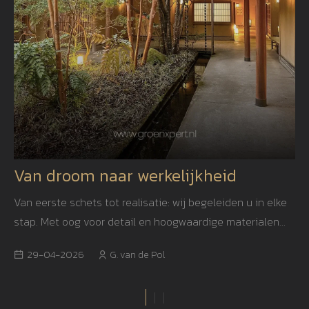
Van droom naar werkelijkheid
Van eerste schets tot realisatie: wij begeleiden u in elke
stap. Met oog voor detail en hoogwaardige materialen
creëren we een tuin die niet alleen mooi is, maar ook
29-04-2026
G. van de Pol
jarenlang blijft inspireren.