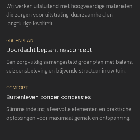
Wij werken uitsluitend met hoogwaardige materialen
voor detail gerealiseerd, waardoor
ver
die zorgen voor uitstraling, duurzaamheid en
het totaalplaatje helemaal klopt.
uit
Wat ons vooral opvalt, is Gerwins
nag
langdurige kwaliteit.
passie voor het vak, zijn
en 
betrokkenheid en zijn oog voor
aan
GROENPLAN
kwaliteit. Dat zie je terug in het
vee
Doordacht beplantingsconcept
eindresultaat. Wij bevelen
realisatie. 
GroenXpert dan ook van harte aan
pra
Een zorgvuldig samengesteld groenplan met balans,
aan iedereen die op zoek is naar
voe
seizoensbeleving en blijvende structuur in uw tuin.
een tuinarchitect en
won
projectbegeleider die een compleet
gen
COMFORT
tuinproject van ontwerp tot
zel
Buitenleven zonder concessies
oplevering professioneel begeleidt.
ook
heb
Slimme indeling, sfeervolle elementen en praktische
rea
oplossingen voor maximaal gemak en ontspanning.
vol
bev
aan