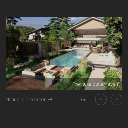
r"
"het luxe buitenleven"
Naar alle projecten
1
/
5