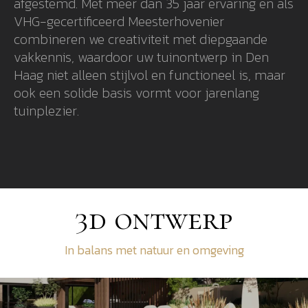
afgestemd. Met meer dan 35 jaar ervaring en als
VHG-gecertificeerd Meesterhovenier
combineren we creativiteit met diepgaande
vakkennis, waardoor uw tuinontwerp in Den
Haag niet alleen stijlvol en functioneel is, maar
ook een solide basis vormt voor jarenlang
tuinplezier.
3d ontwerp
In balans met natuur en omgeving