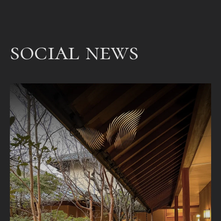
een
bet
een
social news