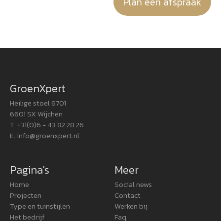
Plan een afspraak
GroenXpert
Heilige stoel 6701
6601 SX Wijchen
T. +31(0)6 - 43 82 28 26
E.
info@groenxpert.nl
Pagina's
Meer
Home
Social news
Projecten
Contact
Type en tuinstijlen
Werken bij
Het bedrijf
Faq