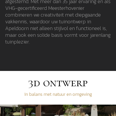
afgestemd. Met meer dan 35 jaar ervaring en als
VHG-gecertificeerd Meesterhovenier
combineren we creativiteit met diepgaande
vakkennis, waardoor uw tuinontwerp in
Apeldoorn niet alleen stijlvol en functioneel is,
maar ook een solide basis vormt voor jarenlang
tuinplezier.
3d ontwerp
In balans met natuur en omgeving