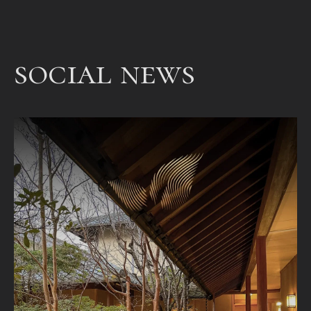
een
bet
een
social news