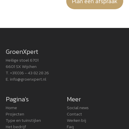
Plan een afspraak
GroenXpert
Heilige stoel 6701
6601 SX Wijchen
T. +31(0)6 - 43 82 28 26
E.
info@groenxpert.nl
Pagina's
Meer
Home
Social news
Projecten
Contact
Type en tuinstijlen
Werken bij
Het bedrijf
Faq