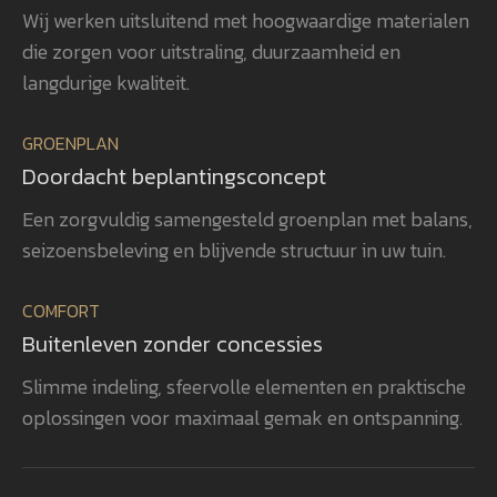
Wij werken uitsluitend met hoogwaardige materialen
voor detail gerealiseerd, waardoor
ver
die zorgen voor uitstraling, duurzaamheid en
het totaalplaatje helemaal klopt.
uit
Wat ons vooral opvalt, is Gerwins
nag
langdurige kwaliteit.
passie voor het vak, zijn
en 
betrokkenheid en zijn oog voor
aan
GROENPLAN
kwaliteit. Dat zie je terug in het
vee
Doordacht beplantingsconcept
eindresultaat. Wij bevelen
realisatie. 
GroenXpert dan ook van harte aan
pra
Een zorgvuldig samengesteld groenplan met balans,
aan iedereen die op zoek is naar
voe
seizoensbeleving en blijvende structuur in uw tuin.
een tuinarchitect en
won
projectbegeleider die een compleet
gen
COMFORT
tuinproject van ontwerp tot
zel
Buitenleven zonder concessies
oplevering professioneel begeleidt.
ook
heb
Slimme indeling, sfeervolle elementen en praktische
rea
oplossingen voor maximaal gemak en ontspanning.
vol
bev
aan