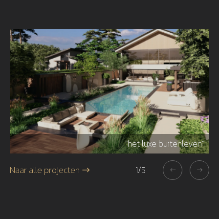
r"
"het luxe buitenleven"
Naar alle projecten
1
/
5