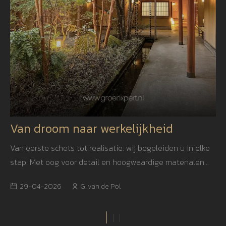
Van droom naar werkelijkheid
Van eerste schets tot realisatie: wij begeleiden u in elke
stap. Met oog voor detail en hoogwaardige materialen
creëren we een tuin die niet alleen mooi is, maar ook
29-04-2026
G. van de Pol
jarenlang blijft inspireren.