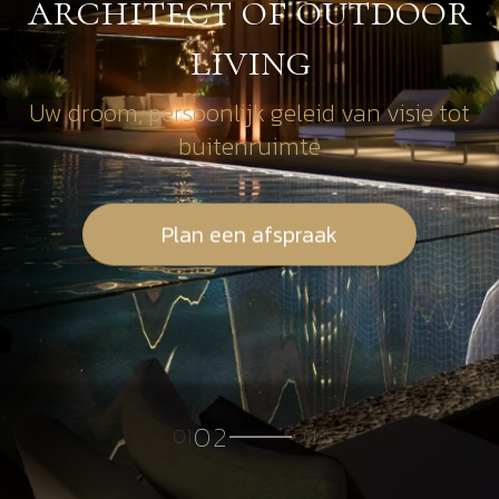
architect of outdoor
architect of outdoor
architect of outdoor
living
living
living
Uw droom, persoonlijk geleid van visie tot
Uw droom, persoonlijk geleid van visie tot
Uw droom, persoonlijk geleid van visie tot
buitenruimte
buitenruimte
buitenruimte
Plan een afspraak
Plan een afspraak