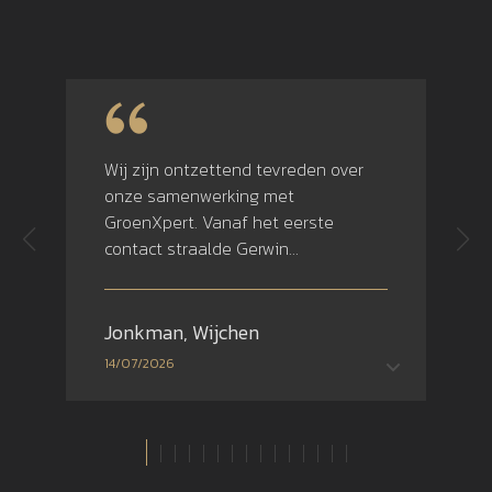
Wij zijn ontzettend tevreden over
Wij
onze samenwerking met
van
GroenXpert. Vanaf het eerste
doo
contact straalde Gerwin
zij
professionaliteit, enthousiasme en
Van
vakkennis uit. Hij heeft het
act
complete traject – van tuinontwerp
dui
Jonkman, Wijchen
Har
en materiaalkeuzes, plantkeuzes
die
14/07/2026
09/
tot projectbegeleiding en realisatie
wen
– uitstekend verzorgd. Onze
onze tui
achtertuin en inmiddels ook onze
omv
voortuin zijn getransformeerd tot
ver
een prachtige, sfeervolle
tec