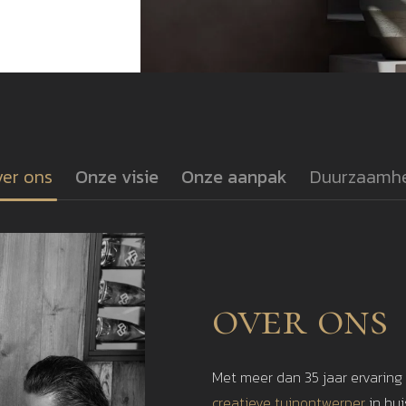
er ons
Onze visie
Onze aanpak
Duurzaamh
over ons
Met meer dan 35 jaar ervaring
creatieve tuinontwerper
in hu