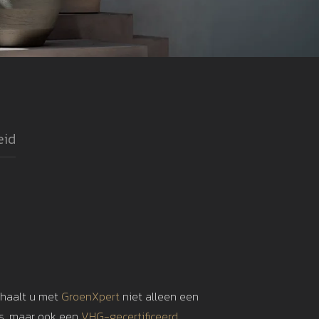
eid
 haalt u met
GroenXpert
niet alleen een
is, maar ook een
VHG-gecertificeerd