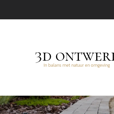
3d ontwer
In balans met natuur en omgeving