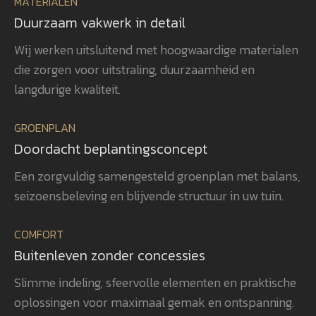
MATERIALEN
begeleiding verliep alles soepel en
pro
volgens planning. Ook de
bew
Duurzaam vakwerk in detail
beplanting is met veel zorg en oog
uit
Wij werken uitsluitend met hoogwaardige materialen
voor detail gerealiseerd, waardoor
ver
die zorgen voor uitstraling, duurzaamheid en
het totaalplaatje helemaal klopt.
uit
Wat ons vooral opvalt, is Gerwins
nag
langdurige kwaliteit.
passie voor het vak, zijn
en 
betrokkenheid en zijn oog voor
aan
GROENPLAN
kwaliteit. Dat zie je terug in het
vee
Doordacht beplantingsconcept
eindresultaat. Wij bevelen
realisatie. 
GroenXpert dan ook van harte aan
pra
Een zorgvuldig samengesteld groenplan met balans,
aan iedereen die op zoek is naar
voe
seizoensbeleving en blijvende structuur in uw tuin.
een tuinarchitect en
won
projectbegeleider die een compleet
gen
COMFORT
tuinproject van ontwerp tot
zel
Buitenleven zonder concessies
oplevering professioneel begeleidt.
ook
heb
Slimme indeling, sfeervolle elementen en praktische
rea
oplossingen voor maximaal gemak en ontspanning.
vol