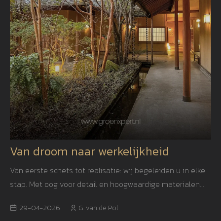
Van droom naar werkelijkheid
Van eerste schets tot realisatie: wij begeleiden u in elke
stap. Met oog voor detail en hoogwaardige materialen
creëren we een tuin die niet alleen mooi is, maar ook
29-04-2026
G. van de Pol
jarenlang blijft inspireren.