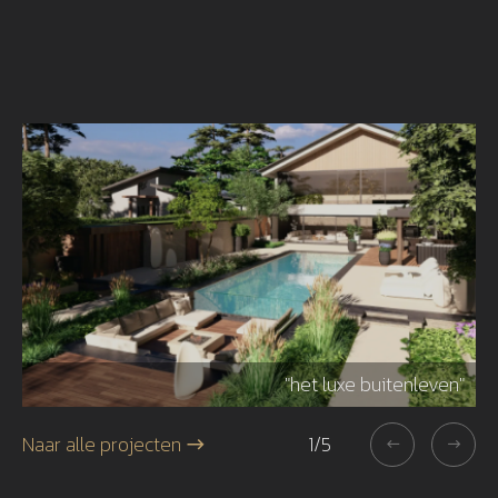
r"
"het luxe buitenleven"
Naar alle projecten
1
/
5