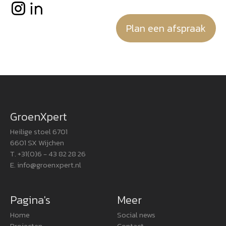
Plan een afspraak
GroenXpert
Heilige stoel 6701
6601 SX Wijchen
T. +31(0)6 - 43 82 28 26
E.
info@groenxpert.nl
Pagina's
Meer
Home
Social news
Projecten
Contact