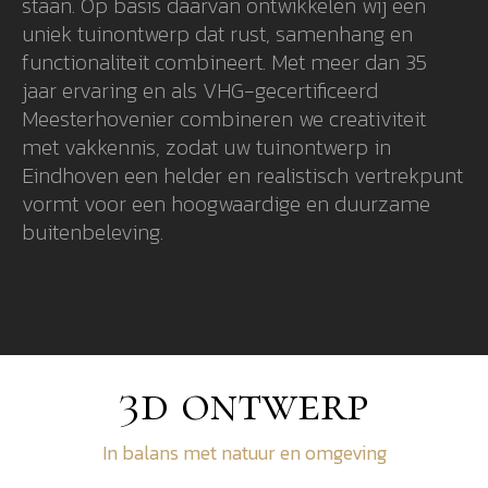
staan. Op basis daarvan ontwikkelen wij een
uniek tuinontwerp dat rust, samenhang en
functionaliteit combineert. Met meer dan 35
jaar ervaring en als VHG-gecertificeerd
Meesterhovenier combineren we creativiteit
met vakkennis, zodat uw tuinontwerp in
Eindhoven een helder en realistisch vertrekpunt
vormt voor een hoogwaardige en duurzame
buitenbeleving.
3d ontwerp
In balans met natuur en omgeving