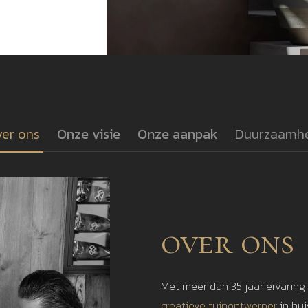
er ons
Onze visie
Onze aanpak
Duurzaamh
over ons
Met meer dan 35 jaar ervaring
creatieve tuinontwerper
in hu