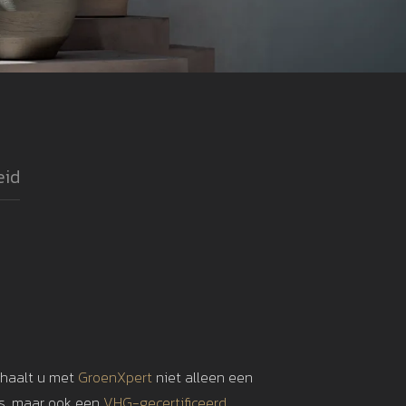
eid
 haalt u met
GroenXpert
niet alleen een
is, maar ook een
VHG-gecertificeerd