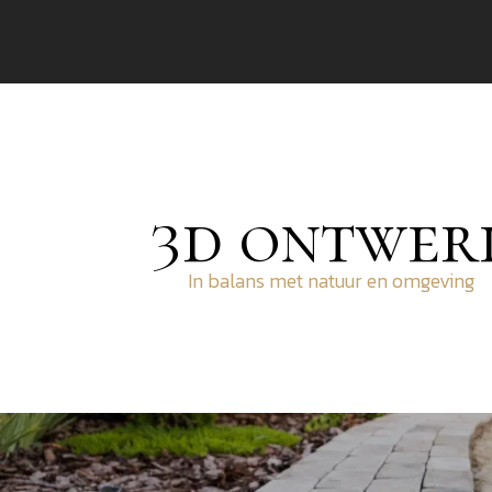
3d ontwer
In balans met natuur en omgeving