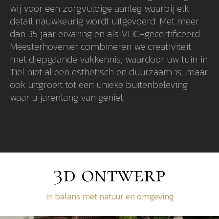
wij voor een zorgvuldige aanleg waarbij elk
detail nauwkeurig wordt uitgevoerd. Met meer
dan 35 jaar ervaring en als VHG-gecertificeerd
Meesterhovenier combineren we creativiteit
met diepgaande vakkennis, waardoor uw tuin in
Tiel niet alleen esthetisch en duurzaam is, maar
ook uitgroeit tot een unieke buitenbeleving
waar u jarenlang van geniet.
3d ontwerp
In balans met natuur en omgeving