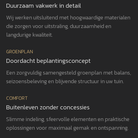
volgens planning. Ook de
bew
Duurzaam vakwerk in detail
beplanting is met veel zorg en oog
uit
Wij werken uitsluitend met hoogwaardige materialen
voor detail gerealiseerd, waardoor
ver
die zorgen voor uitstraling, duurzaamheid en
het totaalplaatje helemaal klopt.
uit
Wat ons vooral opvalt, is Gerwins
nag
langdurige kwaliteit.
passie voor het vak, zijn
en 
betrokkenheid en zijn oog voor
aan
GROENPLAN
kwaliteit. Dat zie je terug in het
vee
Doordacht beplantingsconcept
eindresultaat. Wij bevelen
realisatie. 
GroenXpert dan ook van harte aan
pra
Een zorgvuldig samengesteld groenplan met balans,
aan iedereen die op zoek is naar
voe
seizoensbeleving en blijvende structuur in uw tuin.
een tuinarchitect en
won
projectbegeleider die een compleet
gen
COMFORT
tuinproject van ontwerp tot
zel
Buitenleven zonder concessies
oplevering professioneel begeleidt.
ook
heb
Slimme indeling, sfeervolle elementen en praktische
rea
oplossingen voor maximaal gemak en ontspanning.
vol
bev