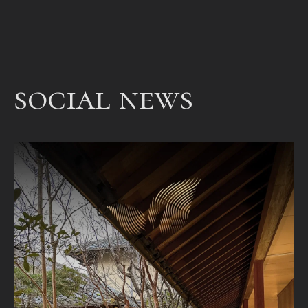
aan
een
bet
een
social news