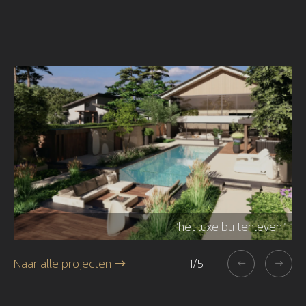
r"
"het luxe buitenleven"
Naar alle projecten
1
/
5