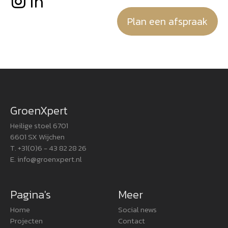
Plan een afspraak
GroenXpert
Heilige stoel 6701
6601 SX Wijchen
T. +31(0)6 - 43 82 28 26
E.
info@groenxpert.nl
Pagina's
Meer
Home
Social news
Projecten
Contact