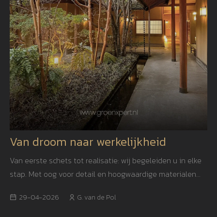
Van droom naar werkelijkheid
Van eerste schets tot realisatie: wij begeleiden u in elke
stap. Met oog voor detail en hoogwaardige materialen
creëren we een tuin die niet alleen mooi is, maar ook
29-04-2026
G. van de Pol
jarenlang blijft inspireren.