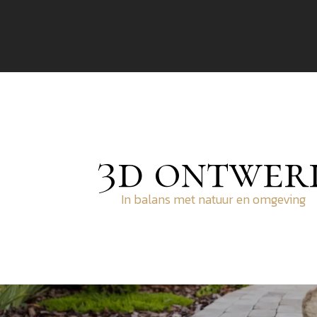
3d ontwer
In balans met natuur en omgeving