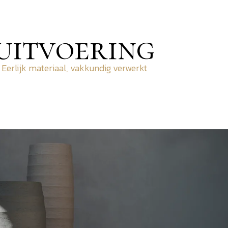
uitvoering
Eerlijk materiaal, vakkundig verwerkt