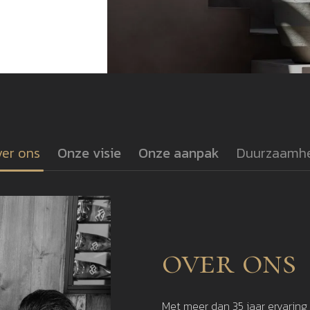
er ons
Onze visie
Onze aanpak
Duurzaamh
over ons
Met meer dan 35 jaar ervaring