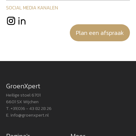
SOCIAL MEDIA KANALEN
Plan een afspraak
GroenXpert
Heilige stoel 6701
6601 SX Wijchen
T. +31(0)6 - 43 82 28 26
E.
info@groenxpert.nl