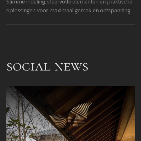
Slimme indeling, sfeervolle elementen en praktische
rea
oplossingen voor maximaal gemak en ontspanning.
vol
bev
aan
een
bet
een
social news