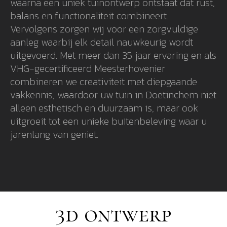
waarna een uniek tuinontwerp ontstaat dat rust,
balans en functionaliteit combineert.
Vervolgens zorgen wij voor een zorgvuldige
aanleg waarbij elk detail nauwkeurig wordt
uitgevoerd. Met meer dan 35 jaar ervaring en als
VHG-gecertificeerd Meesterhovenier
combineren we creativiteit met diepgaande
vakkennis, waardoor uw tuin in Doetinchem niet
alleen esthetisch en duurzaam is, maar ook
uitgroeit tot een unieke buitenbeleving waar u
jarenlang van geniet.
3d ontwerp