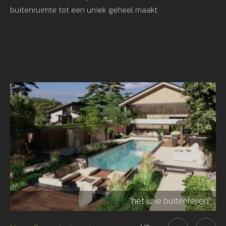
buitenruimte tot een uniek geheel maakt.
r"
"het luxe buitenleven"