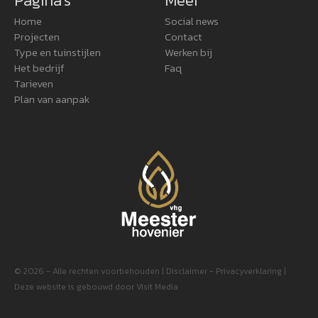
Pagina's
Meer
Home
Social news
Projecten
Contact
Type en tuinstijlen
Werken bij
Het bedrijf
Faq
Tarieven
Plan van aanpak
© 2026 - Alle rechten voorbehouden |
Disclaimer
-
Privacyverklaring
|
Deze website is gebouwd door
Visit Media