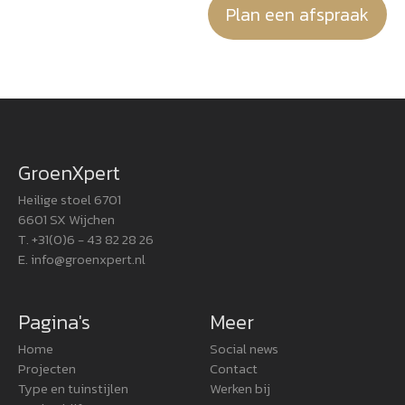
Plan een afspraak
GroenXpert
Heilige stoel 6701
6601 SX Wijchen
T. +31(0)6 - 43 82 28 26
E.
info@groenxpert.nl
Pagina's
Meer
Home
Social news
Projecten
Contact
Type en tuinstijlen
Werken bij