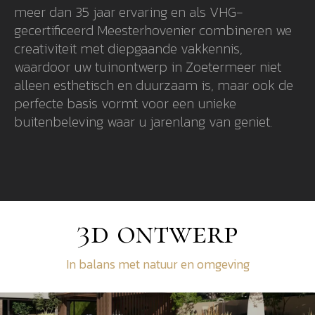
meer dan 35 jaar ervaring en als VHG-
gecertificeerd Meesterhovenier combineren we
creativiteit met diepgaande vakkennis,
waardoor uw tuinontwerp in Zoetermeer niet
alleen esthetisch en duurzaam is, maar ook de
perfecte basis vormt voor een unieke
buitenbeleving waar u jarenlang van geniet.
3d ontwerp
In balans met natuur en omgeving