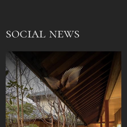
een
bet
een
social news