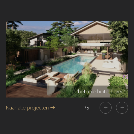
r"
"het luxe buitenleven"
Naar alle projecten
1
/
5