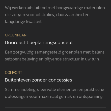
beplanting is met veel zorg en oog
uit
Wij werken uitsluitend met hoogwaardige materialen
voor detail gerealiseerd, waardoor
ver
die zorgen voor uitstraling, duurzaamheid en
het totaalplaatje helemaal klopt.
uit
Wat ons vooral opvalt, is Gerwins
nag
langdurige kwaliteit.
passie voor het vak, zijn
en 
betrokkenheid en zijn oog voor
aan
GROENPLAN
kwaliteit. Dat zie je terug in het
vee
Doordacht beplantingsconcept
eindresultaat. Wij bevelen
realisatie. 
GroenXpert dan ook van harte aan
pra
Een zorgvuldig samengesteld groenplan met balans,
aan iedereen die op zoek is naar
voe
seizoensbeleving en blijvende structuur in uw tuin.
een tuinarchitect en
won
projectbegeleider die een compleet
gen
COMFORT
tuinproject van ontwerp tot
zel
Buitenleven zonder concessies
oplevering professioneel begeleidt.
ook
heb
Slimme indeling, sfeervolle elementen en praktische
rea
oplossingen voor maximaal gemak en ontspanning.
vol
bev
aan