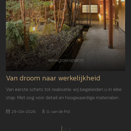
Van droom naar werkelijkheid
Van eerste schets tot realisatie: wij begeleiden u in elke
stap. Met oog voor detail en hoogwaardige materialen
creëren we een tuin die niet alleen mooi is, maar ook
29-04-2026
G. van de Pol
jarenlang blijft inspireren.