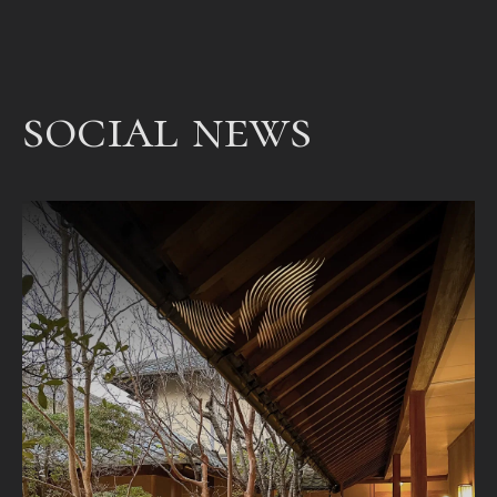
een
bet
een
social news