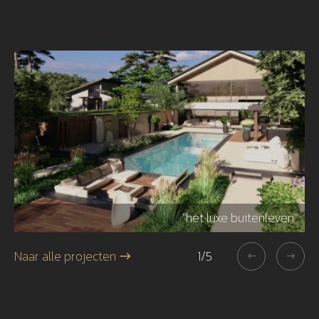
r"
"het luxe buitenleven"
Naar alle projecten
1
/
5