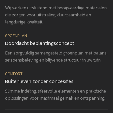
beplanting is met veel zorg en oog
uit
Wij werken uitsluitend met hoogwaardige materialen
voor detail gerealiseerd, waardoor
ver
die zorgen voor uitstraling, duurzaamheid en
het totaalplaatje helemaal klopt.
uit
Wat ons vooral opvalt, is Gerwins
nag
langdurige kwaliteit.
passie voor het vak, zijn
en 
betrokkenheid en zijn oog voor
aan
GROENPLAN
kwaliteit. Dat zie je terug in het
vee
Doordacht beplantingsconcept
eindresultaat. Wij bevelen
realisatie. 
GroenXpert dan ook van harte aan
pra
Een zorgvuldig samengesteld groenplan met balans,
aan iedereen die op zoek is naar
voe
seizoensbeleving en blijvende structuur in uw tuin.
een tuinarchitect en
won
projectbegeleider die een compleet
gen
COMFORT
tuinproject van ontwerp tot
zel
Buitenleven zonder concessies
oplevering professioneel begeleidt.
ook
heb
Slimme indeling, sfeervolle elementen en praktische
rea
oplossingen voor maximaal gemak en ontspanning.
vol
bev
aan