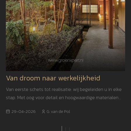
Van droom naar werkelijkheid
Van eerste schets tot realisatie: wij begeleiden u in elke
stap. Met oog voor detail en hoogwaardige materialen
creëren we een tuin die niet alleen mooi is, maar ook
29-04-2026
G. van de Pol
jarenlang blijft inspireren.