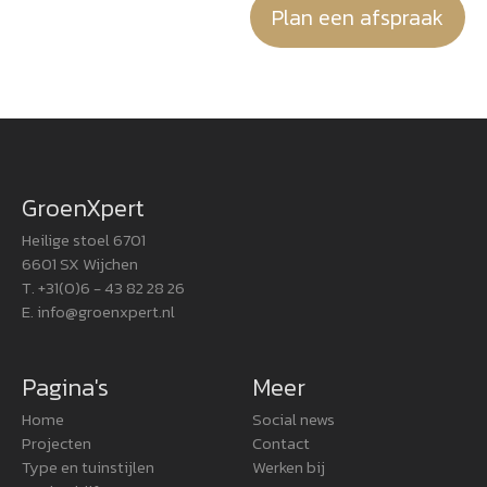
Plan een afspraak
GroenXpert
Heilige stoel 6701
6601 SX Wijchen
T. +31(0)6 - 43 82 28 26
E.
info@groenxpert.nl
Pagina's
Meer
Home
Social news
Projecten
Contact
Type en tuinstijlen
Werken bij