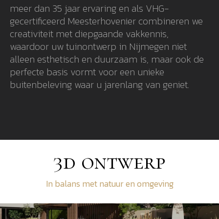
meer dan 35 jaar ervaring en als VHG-
gecertificeerd Meesterhovenier combineren we
creativiteit met diepgaande vakkennis,
waardoor uw tuinontwerp in Nijmegen niet
alleen esthetisch en duurzaam is, maar ook de
perfecte basis vormt voor een unieke
buitenbeleving waar u jarenlang van geniet.
3d ontwerp
In balans met natuur en omgeving