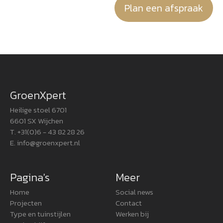
Plan een afspraak
GroenXpert
Heilige stoel 6701
6601 SX Wijchen
T. +31(0)6 - 43 82 28 26
E.
info@groenxpert.nl
Pagina's
Meer
Home
Social news
Projecten
Contact
Type en tuinstijlen
Werken bij