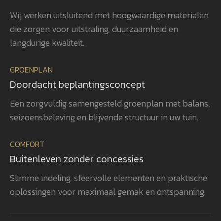
beplanting is met veel zorg en oog
uit
Wij werken uitsluitend met hoogwaardige materialen
voor detail gerealiseerd, waardoor
ver
die zorgen voor uitstraling, duurzaamheid en
het totaalplaatje helemaal klopt.
uit
Wat ons vooral opvalt, is Gerwins
nag
langdurige kwaliteit.
passie voor het vak, zijn
en 
betrokkenheid en zijn oog voor
aan
GROENPLAN
kwaliteit. Dat zie je terug in het
vee
Doordacht beplantingsconcept
eindresultaat. Wij bevelen
realisatie. 
GroenXpert dan ook van harte aan
pra
Een zorgvuldig samengesteld groenplan met balans,
aan iedereen die op zoek is naar
voe
seizoensbeleving en blijvende structuur in uw tuin.
een tuinarchitect en
won
projectbegeleider die een compleet
gen
COMFORT
tuinproject van ontwerp tot
zel
Buitenleven zonder concessies
oplevering professioneel begeleidt.
ook
heb
Slimme indeling, sfeervolle elementen en praktische
rea
oplossingen voor maximaal gemak en ontspanning.
vol
bev
aan