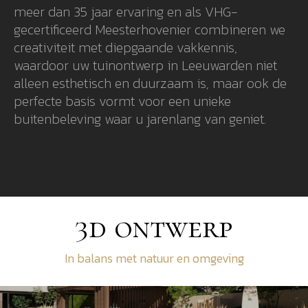
meer dan 35 jaar ervaring en als VHG-
gecertificeerd Meesterhovenier combineren we
creativiteit met diepgaande vakkennis,
waardoor uw tuinontwerp in Leeuwarden niet
alleen esthetisch en duurzaam is, maar ook de
perfecte basis vormt voor een unieke
buitenbeleving waar u jarenlang van geniet.
3d ontwerp
In balans met natuur en omgeving