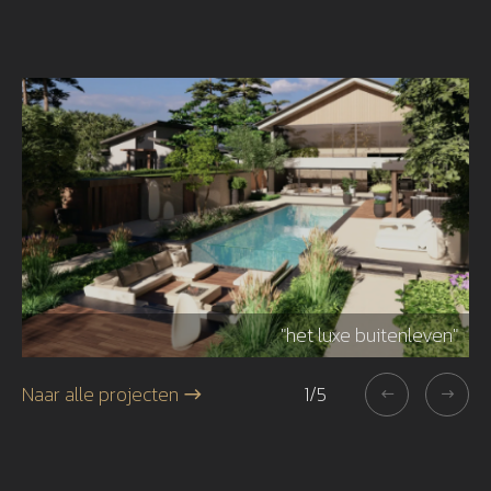
r"
"het luxe buitenleven"
Naar alle projecten
1
/
5