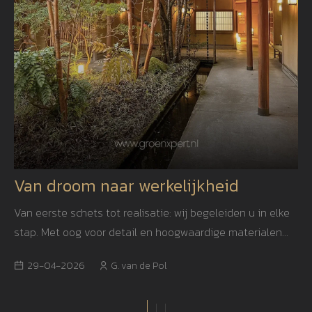
Van droom naar werkelijkheid
Van eerste schets tot realisatie: wij begeleiden u in elke
stap. Met oog voor detail en hoogwaardige materialen
creëren we een tuin die niet alleen mooi is, maar ook
29-04-2026
G. van de Pol
jarenlang blijft inspireren.