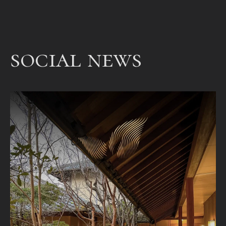
een
bet
een
social news