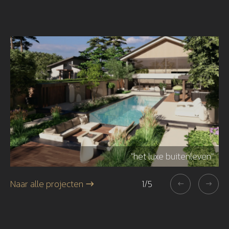
r"
"het luxe buitenleven"
Naar alle projecten
1
/
5