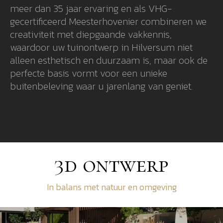
meer dan 35 jaar ervaring en als VHG-
gecertificeerd Meesterhovenier combineren we
creativiteit met diepgaande vakkennis,
waardoor uw tuinontwerp in Hilversum niet
alleen esthetisch en duurzaam is, maar ook de
perfecte basis vormt voor een unieke
buitenbeleving waar u jarenlang van geniet.
3d ontwerp
In balans met natuur en omgeving