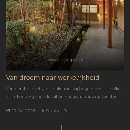
Van droom naar werkelijkheid
Van eerste schets tot realisatie: wij begeleiden u in elke
stap. Met oog voor detail en hoogwaardige materialen
creëren we een tuin die niet alleen mooi is, maar ook
29-04-2026
G. van de Pol
jarenlang blijft inspireren.