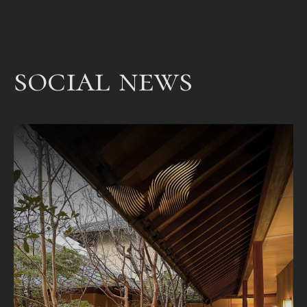
een
bet
een
social news