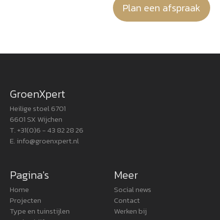
Plan een afspraak
GroenXpert
Heilige stoel 6701
6601 SX Wijchen
T. +31(0)6 - 43 82 28 26
E.
info@groenxpert.nl
Pagina's
Meer
Home
Social news
Projecten
Contact
Type en tuinstijlen
Werken bij