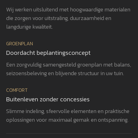
beplanting is met veel zorg en oog
uit
Wij werken uitsluitend met hoogwaardige materialen
voor detail gerealiseerd, waardoor
ver
die zorgen voor uitstraling, duurzaamheid en
het totaalplaatje helemaal klopt.
uit
Wat ons vooral opvalt, is Gerwins
nag
langdurige kwaliteit.
passie voor het vak, zijn
en 
betrokkenheid en zijn oog voor
aan
GROENPLAN
kwaliteit. Dat zie je terug in het
vee
Doordacht beplantingsconcept
eindresultaat. Wij bevelen
realisatie. 
GroenXpert dan ook van harte aan
pra
Een zorgvuldig samengesteld groenplan met balans,
aan iedereen die op zoek is naar
voe
seizoensbeleving en blijvende structuur in uw tuin.
een tuinarchitect en
won
projectbegeleider die een compleet
gen
COMFORT
tuinproject van ontwerp tot
zel
Buitenleven zonder concessies
oplevering professioneel begeleidt.
ook
heb
Slimme indeling, sfeervolle elementen en praktische
rea
oplossingen voor maximaal gemak en ontspanning.
vol
bev
aan