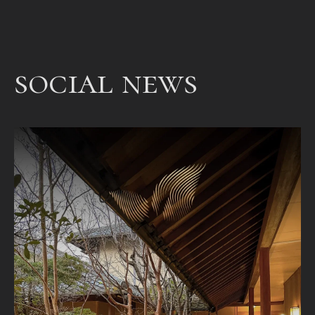
een
bet
een
social news