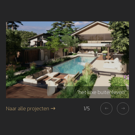
r"
"het luxe buitenleven"
Naar alle projecten
1
/
5