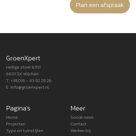
Plan een afspraak
GroenXpert
Heilige stoel 6701
6601 SX Wijchen
T. +31(0)6 - 43 82 28 26
E.
info@groenxpert.nl
Pagina's
Meer
Home
Social news
Projecten
Contact
Type en tuinstijlen
Werken bij