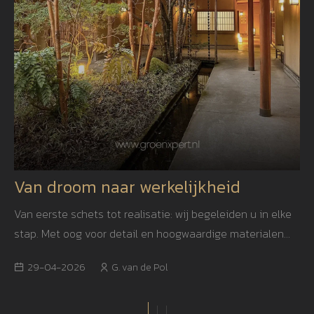
Van droom naar werkelijkheid
Van eerste schets tot realisatie: wij begeleiden u in elke
stap. Met oog voor detail en hoogwaardige materialen
creëren we een tuin die niet alleen mooi is, maar ook
29-04-2026
G. van de Pol
jarenlang blijft inspireren.