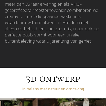
meer dan 35 jaar ervaring en als VHG-
gecertificeerd Meesterhovenier combineren we
creativiteit met diepgaande vakkennis,
waardoor uw tuinontwerp in Haarlem niet
alleen esthetisch en duurzaam is, maar ook de
perfecte basis vormt voor een unieke
buitenbeleving waar u jarenlang van geniet.
3d ontwerp
In balans met natuur en omgeving