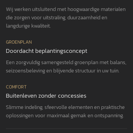
beplanting is met veel zorg en oog
uit
Wij werken uitsluitend met hoogwaardige materialen
voor detail gerealiseerd, waardoor
ver
die zorgen voor uitstraling, duurzaamheid en
het totaalplaatje helemaal klopt.
uit
Wat ons vooral opvalt, is Gerwins
nag
langdurige kwaliteit.
passie voor het vak, zijn
en 
betrokkenheid en zijn oog voor
aan
GROENPLAN
kwaliteit. Dat zie je terug in het
vee
Doordacht beplantingsconcept
eindresultaat. Wij bevelen
realisatie. 
GroenXpert dan ook van harte aan
pra
Een zorgvuldig samengesteld groenplan met balans,
aan iedereen die op zoek is naar
voe
seizoensbeleving en blijvende structuur in uw tuin.
een tuinarchitect en
won
projectbegeleider die een compleet
gen
COMFORT
tuinproject van ontwerp tot
zel
Buitenleven zonder concessies
oplevering professioneel begeleidt.
ook
heb
Slimme indeling, sfeervolle elementen en praktische
rea
oplossingen voor maximaal gemak en ontspanning.
vol
bev
aan