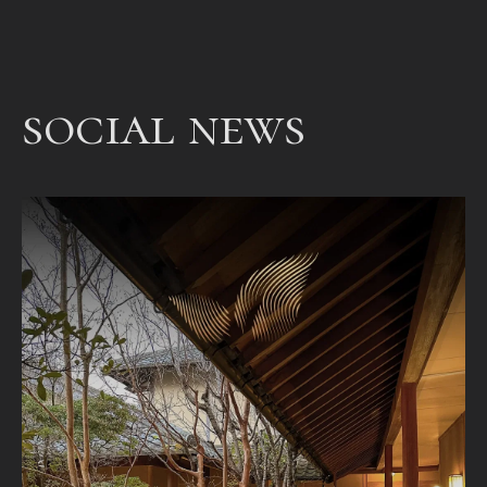
een
bet
een
social news