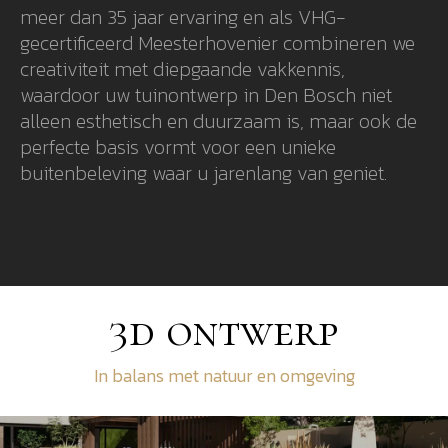
meer dan 35 jaar ervaring en als VHG-
gecertificeerd Meesterhovenier combineren we
creativiteit met diepgaande vakkennis,
waardoor uw tuinontwerp in Den Bosch niet
alleen esthetisch en duurzaam is, maar ook de
perfecte basis vormt voor een unieke
buitenbeleving waar u jarenlang van geniet.
3d ontwerp
In balans met natuur en omgeving