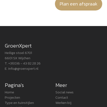
Plan een afspraak
GroenXpert
Heilige stoel 6701
6601 SX Wijchen
T. +31(0)6 - 43 82 28 26
E.
info@groenxpert.nl
Pagina's
Meer
Home
Social news
Projecten
Contact
Type en tuinstijlen
Werken bij