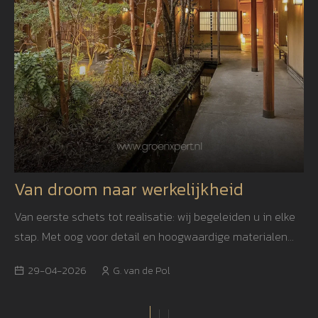
Van droom naar werkelijkheid
Van eerste schets tot realisatie: wij begeleiden u in elke
stap. Met oog voor detail en hoogwaardige materialen
creëren we een tuin die niet alleen mooi is, maar ook
29-04-2026
G. van de Pol
jarenlang blijft inspireren.