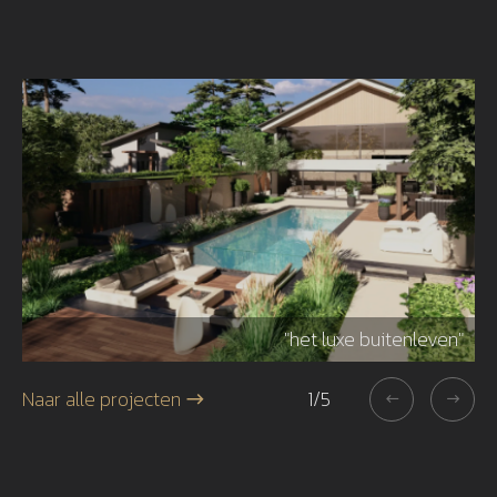
r"
"het luxe buitenleven"
Naar alle projecten
1
/
5