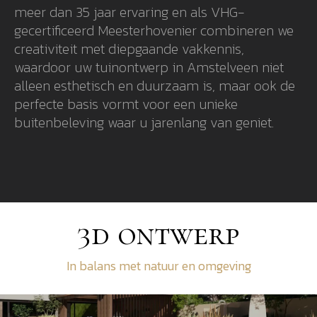
meer dan 35 jaar ervaring en als VHG-
gecertificeerd Meesterhovenier combineren we
creativiteit met diepgaande vakkennis,
waardoor uw tuinontwerp in Amstelveen niet
alleen esthetisch en duurzaam is, maar ook de
perfecte basis vormt voor een unieke
buitenbeleving waar u jarenlang van geniet.
3d ontwerp
In balans met natuur en omgeving