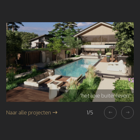
r"
"het luxe buitenleven"
Naar alle projecten
1
/
5