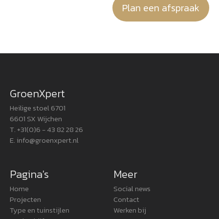
Plan een afspraak
GroenXpert
Heilige stoel 6701
6601 SX Wijchen
T. +31(0)6 - 43 82 28 26
E.
info@groenxpert.nl
Pagina's
Meer
Home
Social news
Projecten
Contact
Type en tuinstijlen
Werken bij