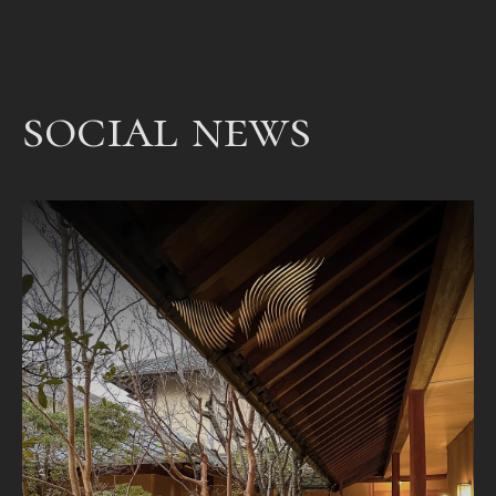
een
bet
een
social news