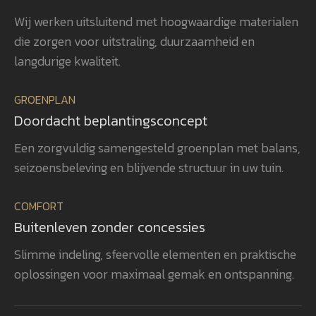
beplanting is met veel zorg en oog
uit
Wij werken uitsluitend met hoogwaardige materialen
voor detail gerealiseerd, waardoor
ver
die zorgen voor uitstraling, duurzaamheid en
het totaalplaatje helemaal klopt.
uit
Wat ons vooral opvalt, is Gerwins
nag
langdurige kwaliteit.
passie voor het vak, zijn
en 
betrokkenheid en zijn oog voor
aan
GROENPLAN
kwaliteit. Dat zie je terug in het
vee
Doordacht beplantingsconcept
eindresultaat. Wij bevelen
realisatie. 
GroenXpert dan ook van harte aan
pra
Een zorgvuldig samengesteld groenplan met balans,
aan iedereen die op zoek is naar
voe
seizoensbeleving en blijvende structuur in uw tuin.
een tuinarchitect en
won
projectbegeleider die een compleet
gen
COMFORT
tuinproject van ontwerp tot
zel
Buitenleven zonder concessies
oplevering professioneel begeleidt.
ook
heb
Slimme indeling, sfeervolle elementen en praktische
rea
oplossingen voor maximaal gemak en ontspanning.
vol
bev
aan