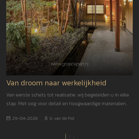
Van droom naar werkelijkheid
Van eerste schets tot realisatie: wij begeleiden u in elke
stap. Met oog voor detail en hoogwaardige materialen
creëren we een tuin die niet alleen mooi is, maar ook
29-04-2026
G. van de Pol
jarenlang blijft inspireren.