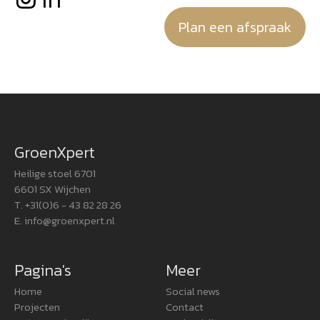
Plan een afspraak
GroenXpert
Heilige stoel 6701
6601 SX Wijchen
T. +31(0)6 - 43 82 28 26
E.
info@groenxpert.nl
Pagina's
Meer
Home
Social news
Projecten
Contact