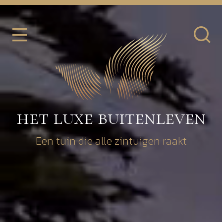
het luxe buitenleven
Een tuin die alle zintuigen raakt