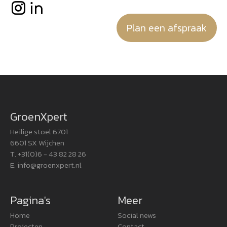
Plan een afspraak
GroenXpert
Heilige stoel 6701
6601 SX Wijchen
T. +31(0)6 - 43 82 28 26
E.
info@groenxpert.nl
Pagina's
Meer
Home
Social news
Projecten
Contact