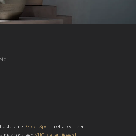
eid
 haalt u met
GroenXpert
niet alleen een
is, maar ook een
VHG-gecertificeerd