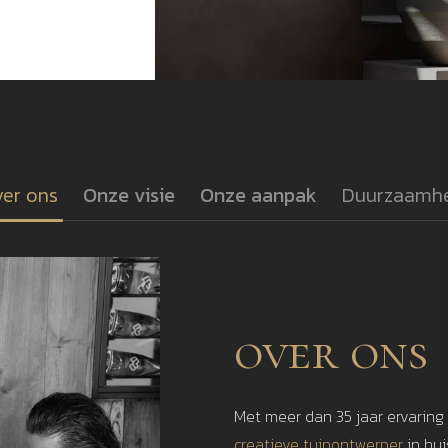
er ons
Onze visie
Onze aanpak
Duurzaamh
over ons
Met meer dan 35 jaar ervaring
creatieve tuinontwerper
in hu