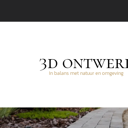
3d ontwer
In balans met natuur en omgeving