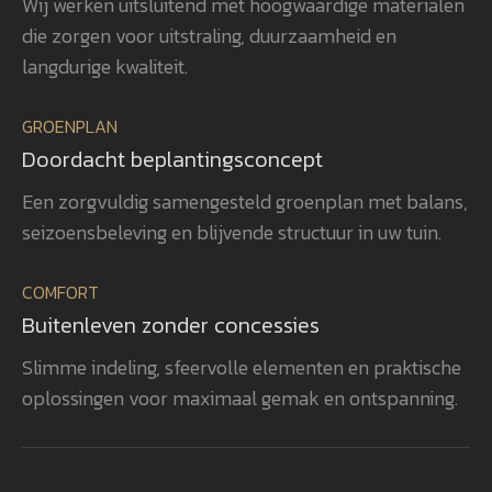
Wij werken uitsluitend met hoogwaardige materialen
voor detail gerealiseerd, waardoor
ver
die zorgen voor uitstraling, duurzaamheid en
het totaalplaatje helemaal klopt.
uit
Wat ons vooral opvalt, is Gerwins
nag
langdurige kwaliteit.
passie voor het vak, zijn
en 
betrokkenheid en zijn oog voor
aan
GROENPLAN
kwaliteit. Dat zie je terug in het
vee
Doordacht beplantingsconcept
eindresultaat. Wij bevelen
realisatie. 
GroenXpert dan ook van harte aan
pra
Een zorgvuldig samengesteld groenplan met balans,
aan iedereen die op zoek is naar
voe
seizoensbeleving en blijvende structuur in uw tuin.
een tuinarchitect en
won
projectbegeleider die een compleet
gen
COMFORT
tuinproject van ontwerp tot
zel
Buitenleven zonder concessies
oplevering professioneel begeleidt.
ook
heb
Slimme indeling, sfeervolle elementen en praktische
rea
oplossingen voor maximaal gemak en ontspanning.
vol
bev
aan
een