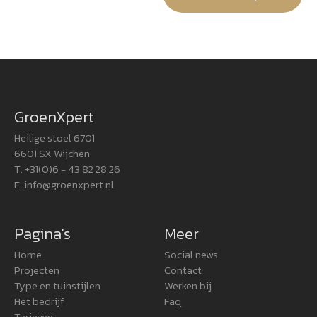
GroenXpert
Heilige stoel 6701
6601 SX Wijchen
T. +31(0)6 - 43 82 28 26
E.
info@groenxpert.nl
Pagina's
Meer
Home
Social news
Projecten
Contact
Type en tuinstijlen
Werken bij
Het bedrijf
Faq
Tarieven