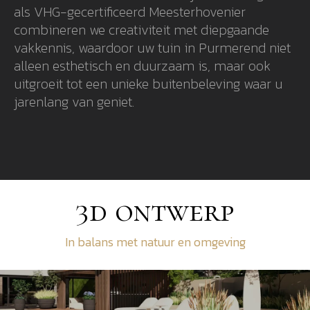
als VHG-gecertificeerd Meesterhovenier
combineren we creativiteit met diepgaande
vakkennis, waardoor uw tuin in Purmerend niet
alleen esthetisch en duurzaam is, maar ook
uitgroeit tot een unieke buitenbeleving waar u
jarenlang van geniet.
3d ontwerp
In balans met natuur en omgeving