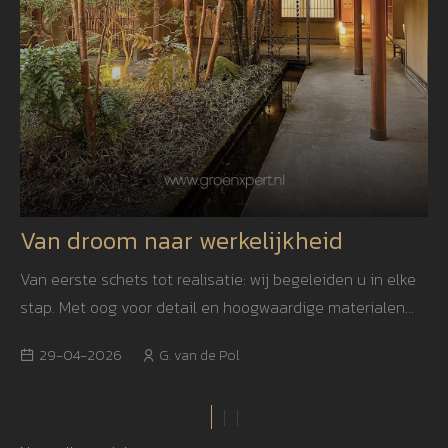
Van droom naar werkelijkheid
Van eerste schets tot realisatie: wij begeleiden u in elke
stap. Met oog voor detail en hoogwaardige materialen
creëren we een tuin die niet alleen mooi is, maar ook
29-04-2026
G. van de Pol
jarenlang blijft inspireren.