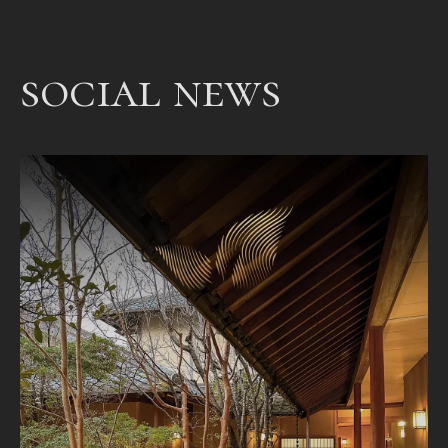
bet
een
social news