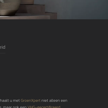
eid
 haalt u met
GroenXpert
niet alleen een
is, maar ook een
VHG-gecertificeerd