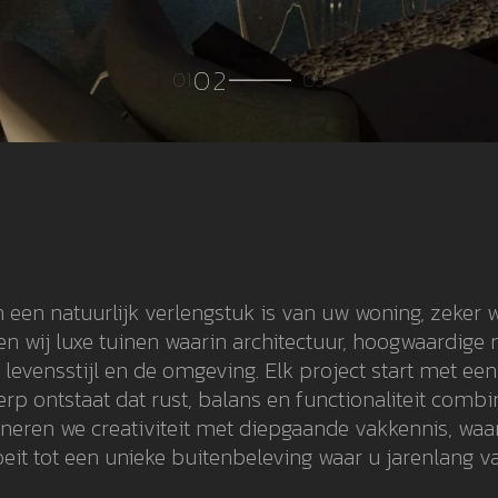
n een natuurlijk verlengstuk is van uw woning, zeker
en wij luxe tuinen waarin architectuur, hoogwaardige
evensstijl en de omgeving. Elk project start met ee
p ontstaat dat rust, balans en functionaliteit combin
eren we creativiteit met diepgaande vakkennis, waar
eit tot een unieke buitenbeleving waar u jarenlang va