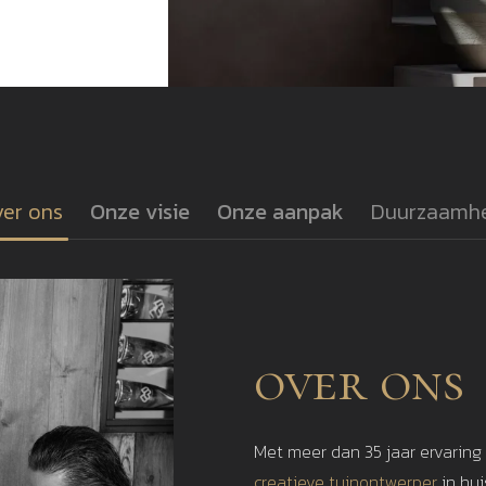
er ons
Onze visie
Onze aanpak
Duurzaamh
over ons
Met meer dan 35 jaar ervaring
creatieve tuinontwerper
in hu