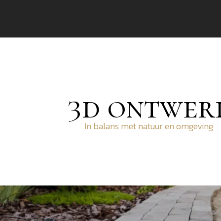
3d ontwer
In balans met natuur en omgeving