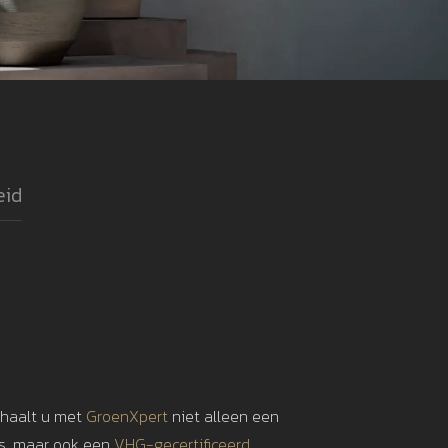
eid
 haalt u met
GroenXpert
niet alleen een
is, maar ook een
VHG-gecertificeerd