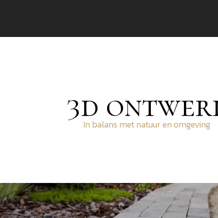
3d ontwer
In balans met natuur en omgeving