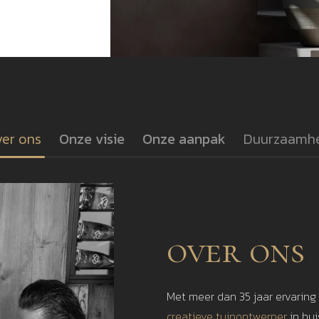
er ons
Onze visie
Onze aanpak
Duurzaamh
over ons
Met meer dan 35 jaar ervaring
creatieve tuinontwerper
in hu