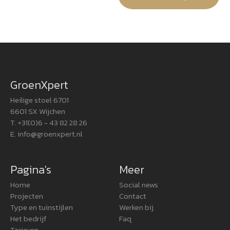
GroenXpert
Heilige stoel 6701
6601 SX Wijchen
T. +31(0)6 - 43 82 28 26
E.
info@groenxpert.nl
Pagina's
Meer
Home
Social news
Projecten
Contact
Type en tuinstijlen
Werken bij
Het bedrijf
Faq
Tarieven