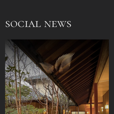
bet
een
social news