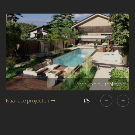
r"
"het luxe buitenleven"
Naar alle projecten
1
/
5