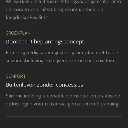
Wij werken uitsluitend met hoogwaardige materialen
voor detail gerealiseerd, waardoor
ver
die zorgen voor uitstraling, duurzaamheid en
het totaalplaatje helemaal klopt.
uit
Wat ons vooral opvalt, is Gerwins
nag
langdurige kwaliteit.
passie voor het vak, zijn
en 
betrokkenheid en zijn oog voor
aan
GROENPLAN
kwaliteit. Dat zie je terug in het
vee
Doordacht beplantingsconcept
eindresultaat. Wij bevelen
realisatie. 
GroenXpert dan ook van harte aan
pra
Een zorgvuldig samengesteld groenplan met balans,
aan iedereen die op zoek is naar
voe
seizoensbeleving en blijvende structuur in uw tuin.
een tuinarchitect en
won
projectbegeleider die een compleet
gen
COMFORT
tuinproject van ontwerp tot
zel
Buitenleven zonder concessies
oplevering professioneel begeleidt.
ook
heb
Slimme indeling, sfeervolle elementen en praktische
rea
oplossingen voor maximaal gemak en ontspanning.
vol
bev
aan
een