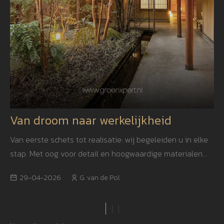
Van droom naar werkelijkheid
Van eerste schets tot realisatie: wij begeleiden u in elke
stap. Met oog voor detail en hoogwaardige materialen
creëren we een tuin die niet alleen mooi is, maar ook
29-04-2026
G. van de Pol
jarenlang blijft inspireren.