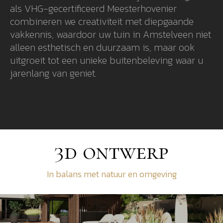
als VHG-gecertificeerd Meesterhovenier
combineren we creativiteit met diepgaande
vakkennis, waardoor uw tuin in Amstelveen niet
alleen esthetisch en duurzaam is, maar ook
uitgroeit tot een unieke buitenbeleving waar u
jarenlang van geniet.
3d ontwerp
In balans met natuur en omgeving