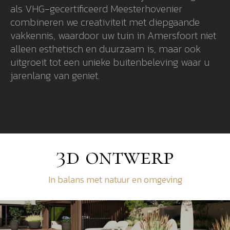
als VHG-gecertificeerd Meesterhovenier
combineren we creativiteit met diepgaande
vakkennis, waardoor uw tuin in Amersfoort niet
alleen esthetisch en duurzaam is, maar ook
uitgroeit tot een unieke buitenbeleving waar u
jarenlang van geniet.
3d ontwerp
In balans met natuur en omgeving