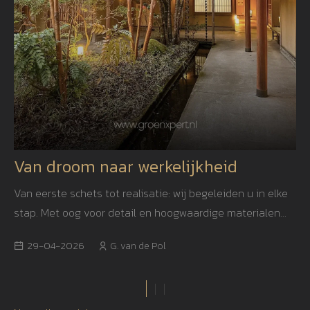
Van droom naar werkelijkheid
Van eerste schets tot realisatie: wij begeleiden u in elke
stap. Met oog voor detail en hoogwaardige materialen
creëren we een tuin die niet alleen mooi is, maar ook
29-04-2026
G. van de Pol
jarenlang blijft inspireren.