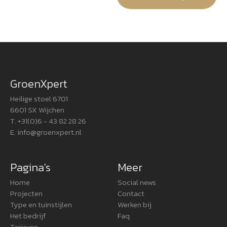
GroenXpert
Heilige stoel 6701
6601 SX Wijchen
T. +31(0)6 - 43 82 28 26
E.
info@groenxpert.nl
Pagina's
Meer
Home
Social news
Projecten
Contact
Type en tuinstijlen
Werken bij
Het bedrijf
Faq
Tarieven