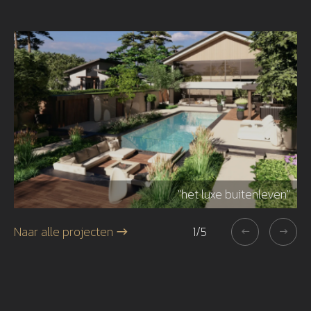
r"
"het luxe buitenleven"
Naar alle projecten
1
/
5