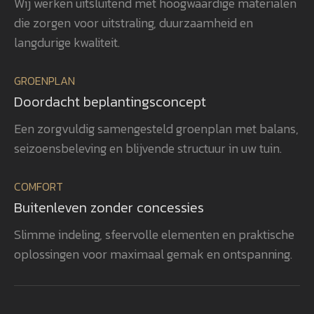
Wij werken uitsluitend met hoogwaardige materialen
voor detail gerealiseerd, waardoor
ver
die zorgen voor uitstraling, duurzaamheid en
het totaalplaatje helemaal klopt.
uit
Wat ons vooral opvalt, is Gerwins
nag
langdurige kwaliteit.
passie voor het vak, zijn
en 
betrokkenheid en zijn oog voor
aan
GROENPLAN
kwaliteit. Dat zie je terug in het
vee
Doordacht beplantingsconcept
eindresultaat. Wij bevelen
realisatie. 
GroenXpert dan ook van harte aan
pra
Een zorgvuldig samengesteld groenplan met balans,
aan iedereen die op zoek is naar
voe
seizoensbeleving en blijvende structuur in uw tuin.
een tuinarchitect en
won
projectbegeleider die een compleet
gen
COMFORT
tuinproject van ontwerp tot
zel
Buitenleven zonder concessies
oplevering professioneel begeleidt.
ook
heb
Slimme indeling, sfeervolle elementen en praktische
rea
oplossingen voor maximaal gemak en ontspanning.
vol
bev
aan
een