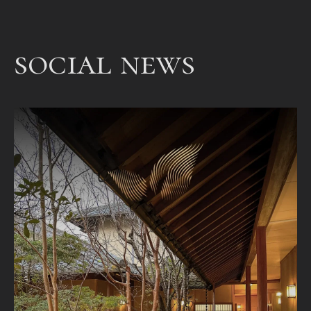
bet
een
social news