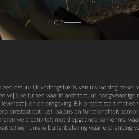
n een natuurlijk verlengstuk is van uw woning, zeker
en wij luxe tuinen waarin architectuur, hoogwaardige
evensstijl en de omgeving. Elk project start met ee
p ontstaat dat rust, balans en functionaliteit combin
eren we creativiteit met diepgaande vakkennis, waar
eit tot een unieke buitenbeleving waar u jarenlang va