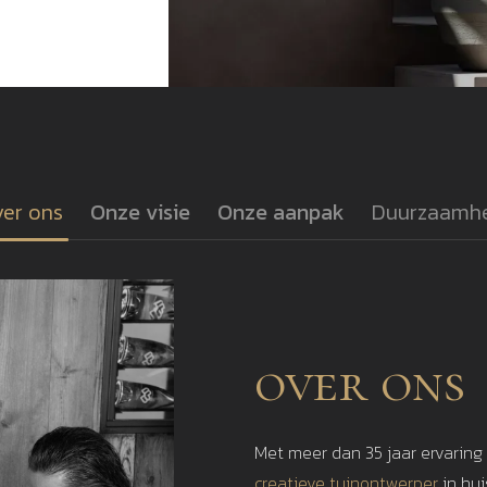
er ons
Onze visie
Onze aanpak
Duurzaamh
over ons
Met meer dan 35 jaar ervaring
creatieve tuinontwerper
in hu