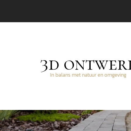
3d ontwer
In balans met natuur en omgeving