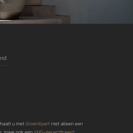
eid
 haalt u met
GroenXpert
niet alleen een
is, maar ook een
VHG-gecertificeerd